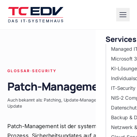
Zum Hauptinhalt springen
Services
Managed I
Microsoft 
KI-Lösunge
GLOSSAR
·
SECURITY
Individuals
Patch-Management
IT-Security
NIS-2 Comp
Auch bekannt als: Patching, Update-Management, Windows
Update
Datenschu
Backup & D
Patch-Management ist der systematische
Netzwerk & 
Prozess, Sicherheitsupdates auf alle Systeme