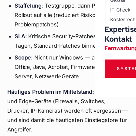
Glossar
Staffelung:
Testgruppe, dann Pilot, dann
IT-Check
Rollout auf alle (reduziert Risiko von
Kostenrech
Problempatches)
Expertis
SLA:
Kritische Security-Patches binnen 7
Kontakt
Tagen, Standard-Patches binnen 30 Tagen
Fernwartun
Scope:
Nicht nur Windows — auch Browser,
Office, Java, Acrobat, Firmware, Linux-
SYSTE
Server, Netzwerk-Geräte
Häufiges Problem im Mittelstand:
Firmware
und Edge-Geräte (Firewalls, Switches,
Drucker, IP-Kameras) werden oft vergessen —
und sind damit die häufigsten Einstiegstore für
Angreifer.