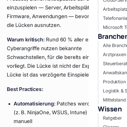
Cloud-Serve
einzuspielen — Server, Arbeitsplätze,
Arbeitspla
Firmware, Anwendungen — bevor Angreifer
Telefonanl
die Lücken ausnutzen.
Microsoft 
Branche
Warum kritisch:
Rund 60 % aller erfolgreichen
Alle Branc
Cyberangriffe nutzen bekannte
Arztpraxen
Schwachstellen, für die bereits ein Patch
Steuerberat
vorliegt. Die Lücke ist nicht der Exploit — die
Anwaltskan
Lücke ist das verzögerte Einspielen.
Produktion 
Best Practices:
Logistik & 
Mittelstan
Automatisierung:
Patches werden per Tool
Wissen
(z. B. NinjaOne, WSUS, Intune) verteilt, nicht
Ratgeber
manuell