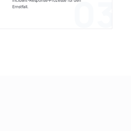
03
Incident-Response-Prozesse für den
Ernstfall.