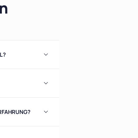
en
L?
RFAHRUNG?