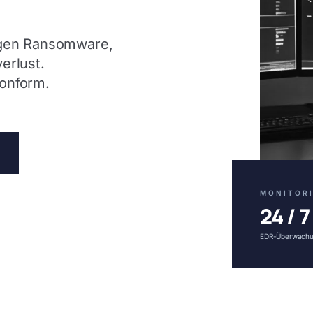
egen Ransomware,
erlust.
onform.
MONITOR
24 / 7
EDR-Überwachun