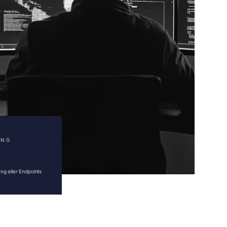
ING
g aller Endpoints