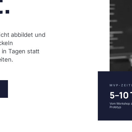
.
cht abbildet und
ckeln
n Tagen statt
iten.
MVP-ZEI
5–10 
Vom Workshop z
Prototyp