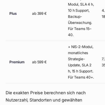
Modul, SLA 4 h,
10 h Support,
4
Plus
ab 399 €
Backup-
1
Überwachung.
Für Teams 15–
40.
+ NIS-2-Modul,
monatliches
Strategie-
7
Premium
ab 599 €
Update, SLA 2
3
h, 15 h Support.
Für Teams 40+.
Die exakten Preise berechnen sich nach
Nutzerzahl, Standorten und gewählten