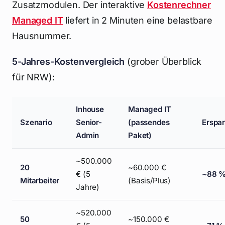
Zusatzmodulen. Der interaktive
Kostenrechner
Managed IT
liefert in 2 Minuten eine belastbare
Hausnummer.
5-Jahres-Kostenvergleich
(grober Überblick
für NRW):
Inhouse
Managed IT
Szenario
Senior-
(passendes
Erspar
Admin
Paket)
~500.000
20
~60.000 €
€ (5
~88 
Mitarbeiter
(Basis/Plus)
Jahre)
~520.000
50
~150.000 €