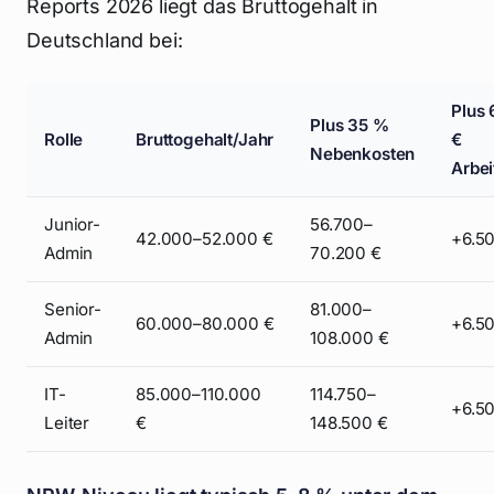
Reports 2026 liegt das Bruttogehalt in
Deutschland bei:
Plus 
Plus 35 %
Rolle
Bruttogehalt/Jahr
€
Nebenkosten
Arbei
Junior-
56.700–
42.000–52.000 €
+6.5
Admin
70.200 €
Senior-
81.000–
60.000–80.000 €
+6.5
Admin
108.000 €
IT-
85.000–110.000
114.750–
+6.5
Leiter
€
148.500 €