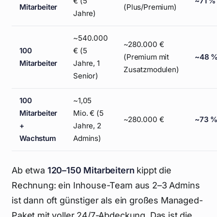
€ (5
~71 %
Mitarbeiter
(Plus/Premium)
Jahre)
~540.000
~280.000 €
100
€ (5
(Premium mit
~48 
Mitarbeiter
Jahre, 1
Zusatzmodulen)
Senior)
100
~1,05
Mitarbeiter
Mio. € (5
~280.000 €
~73 
+
Jahre, 2
Wachstum
Admins)
Ab etwa
120–150 Mitarbeitern
kippt die
Rechnung: ein Inhouse-Team aus 2–3 Admins
ist dann oft günstiger als ein großes Managed-
Paket mit voller 24/7-Abdeckung. Das ist die