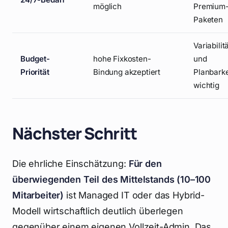
möglich
Premium
Paketen
Variabilit
Budget-
hohe Fixkosten-
und
Priorität
Bindung akzeptiert
Planbarke
wichtig
Nächster Schritt
Die ehrliche Einschätzung:
Für den
überwiegenden Teil des Mittelstands (10–100
Mitarbeiter)
ist Managed IT oder das Hybrid-
Modell wirtschaftlich deutlich überlegen
gegenüber einem eigenen Vollzeit-Admin. Das