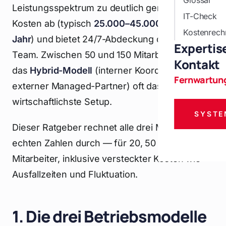
Glossar
Leistungsspektrum zu deutlich geringeren
IT-Check
Kosten ab (typisch
25.000–45.000 Euro pro
Kostenrech
Jahr
) und bietet 24/7-Abdeckung durch ein
Expertis
Team. Zwischen 50 und 150 Mitarbeitern ist
Kontakt
das
Hybrid-Modell
(interner Koordinator +
Fernwartun
externer Managed-Partner) oft das
wirtschaftlichste Setup.
SYSTE
Dieser Ratgeber rechnet alle drei Modelle mit
echten Zahlen durch — für 20, 50 und 100
Mitarbeiter, inklusive versteckter Kosten wie
Ausfallzeiten und Fluktuation.
1. Die drei Betriebsmodelle