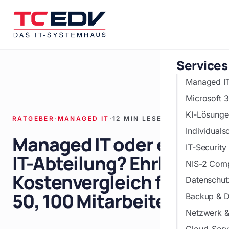
Zum Hauptinhalt springen
Services
Managed I
Microsoft 
KI-Lösunge
RATGEBER
·
MANAGED IT
·
12 MIN LESEZEIT
Individuals
Managed IT oder eigene
IT-Security
IT-Abteilung? Ehrlicher
NIS-2 Comp
Kostenvergleich für 20,
Datenschu
50, 100 Mitarbeiter
Backup & D
Netzwerk & 