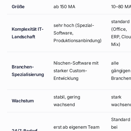
Größe
ab 150 MA
10–80 M
standard
sehr hoch (Spezial-
Komplexität IT-
(Office,
Software,
Landschaft
ERP, Clo
Produktionsanbindung)
Mix)
Nischen-Software mit
alle
Branchen-
starker Custom-
gängigen
Spezialisierung
Entwicklung
Branche
stabil, gering
stark
Wachstum
wachsend
wachsen
Standard
erst ab eigenem Team
bei
24/7-Bedarf