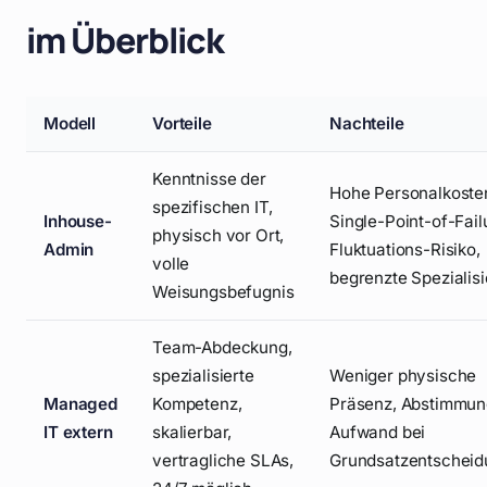
im Überblick
Modell
Vorteile
Nachteile
Kenntnisse der
Hohe Personalkoste
spezifischen IT,
Inhouse-
Single-Point-of-Fail
physisch vor Ort,
Admin
Fluktuations-Risiko,
volle
begrenzte Spezialis
Weisungsbefugnis
Team-Abdeckung,
spezialisierte
Weniger physische
Managed
Kompetenz,
Präsenz, Abstimmun
IT extern
skalierbar,
Aufwand bei
vertragliche SLAs,
Grundsatzentschei