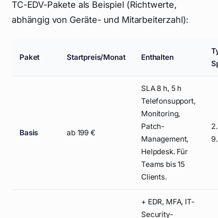
TC-EDV-Pakete als Beispiel (Richtwerte,
abhängig von Geräte- und Mitarbeiterzahl):
T
Paket
Startpreis/Monat
Enthalten
S
SLA 8 h, 5 h
Telefonsupport,
Monitoring,
Patch-
2
Basis
ab 199 €
Management,
9
Helpdesk. Für
Teams bis 15
Clients.
+ EDR, MFA, IT-
Security-