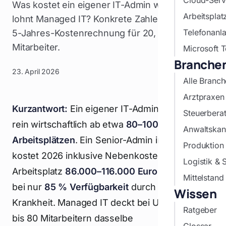
Cloud-Serve
Was kostet ein eigener IT-Admin wirklich, wann
Arbeitspla
lohnt Managed IT? Konkrete Zahlen und eine
Telefonanl
5-Jahres-Kostenrechnung für 20, 50 und 100
Mitarbeiter.
Microsoft 
Branche
23. April 2026
Alle Branc
Arztpraxen
Kurzantwort:
Ein eigener IT-Admin lohnt sich
Steuerberat
rein wirtschaftlich ab etwa
80–100
Anwaltskan
Arbeitsplätzen
. Ein Senior-Admin in NRW
Produktion 
kostet 2026 inklusive Nebenkosten und
Logistik & 
Arbeitsplatz
86.000–116.000 Euro pro Jahr
—
Mittelstan
bei nur
85 % Verfügbarkeit
durch Urlaub und
Wissen
Krankheit. Managed IT deckt bei Unternehmen
Ratgeber
bis 80 Mitarbeitern dasselbe