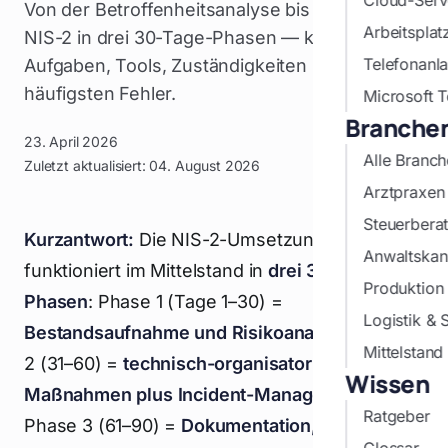
Cloud-Serve
Von der Betroffenheitsanalyse bis zum Audit:
Arbeitspla
NIS-2 in drei 30-Tage-Phasen — konkrete
Telefonanl
Aufgaben, Tools, Zuständigkeiten und die 7
häufigsten Fehler.
Microsoft 
Branche
23. April 2026
Alle Branc
Zuletzt aktualisiert:
04. August 2026
Arztpraxen
Steuerberat
Kurzantwort:
Die NIS-2-Umsetzung
Anwaltskan
funktioniert im Mittelstand in
drei 30-Tage-
Produktion 
Phasen
: Phase 1 (Tage 1–30) =
Logistik & 
Bestandsaufnahme und Risikoanalyse
, Phase
Mittelstan
2 (31–60) =
technisch-organisatorische
Wissen
Maßnahmen plus Incident-Management
,
Ratgeber
Phase 3 (61–90) =
Dokumentation, Schulung,