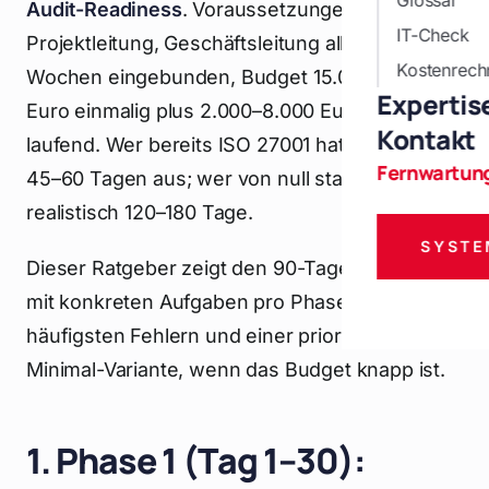
Glossar
Audit-Readiness
. Voraussetzungen: klare
IT-Check
Projektleitung, Geschäftsleitung alle zwei
Kostenrech
Wochen eingebunden, Budget 15.000–40.000
Expertis
Euro einmalig plus 2.000–8.000 Euro monatlich
Kontakt
laufend. Wer bereits ISO 27001 hat, kommt mit
Fernwartun
45–60 Tagen aus; wer von null startet, braucht
realistisch 120–180 Tage.
SYSTE
Dieser Ratgeber zeigt den 90-Tage-Fahrplan
mit konkreten Aufgaben pro Phase, den 7
häufigsten Fehlern und einer priorisierten
Minimal-Variante, wenn das Budget knapp ist.
1. Phase 1 (Tag 1–30):