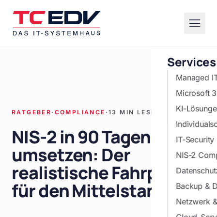
Zum Hauptinhalt springen
Services
Managed I
Microsoft 
KI-Lösunge
RATGEBER
·
COMPLIANCE
·
13 MIN LESEZEIT
Individuals
NIS-2 in 90 Tagen
IT-Security
umsetzen: Der
NIS-2 Comp
realistische Fahrplan
Datenschu
für den Mittelstand
Backup & D
Netzwerk & 