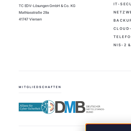
IT-SEC
TC EDV-Lösungen GmbH & Co. KG
NETZW
Mathiasstraße 29a
41747 Viersen
BACKUP
CLOUD
TELEFO
NIS-2 
MITGLIEDSCHAFTEN