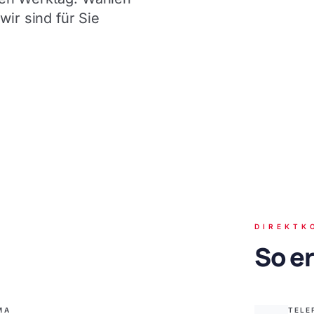
wir sind für Sie
DIREKTK
So er
MA
TELE