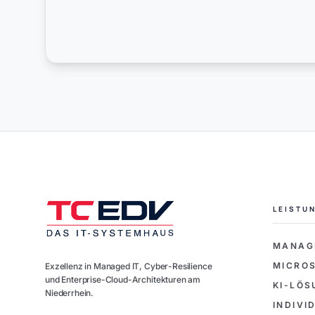
LEISTU
MANAG
MICROS
Exzellenz in Managed IT, Cyber-Resilience
und Enterprise-Cloud-Architekturen am
KI-LÖ
Niederrhein.
INDIV