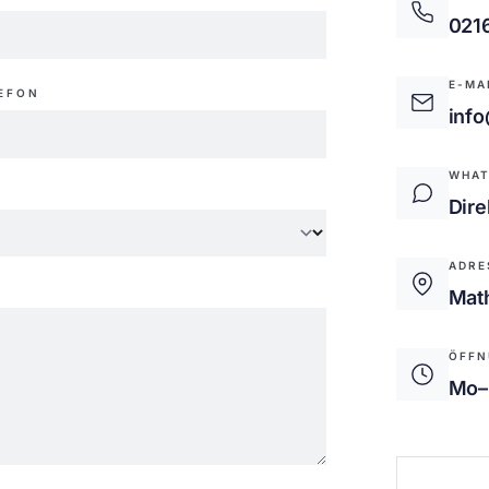
021
E-MA
EFON
inf
WHAT
Dire
ADRE
Math
ÖFFN
Mo–