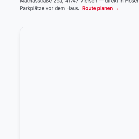
Mathiasstraße 29a, 41747 Viersen — direkt in Hose
Parkplätze vor dem Haus.
Route planen →